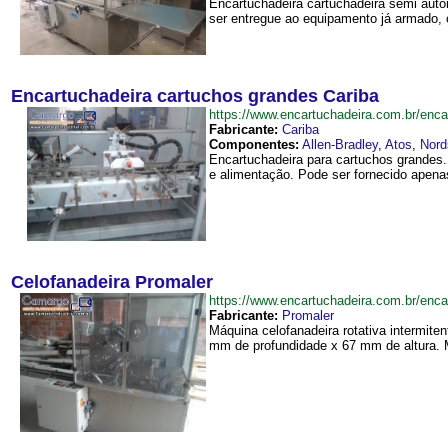
Encartuchadeira cartuchadeira semi auto
ser entregue ao equipamento já armado, 
Encartuchadeira cartuchos grandes Cariba
https://www.encartuchadeira.com.br/en
Fabricante:
Cariba
Componentes:
Allen-Bradley
,
Atos
,
Nord
Encartuchadeira para cartuchos grandes
e alimentação. Pode ser fornecido apena
Celofanadeira Promaler
https://www.encartuchadeira.com.br/en
Fabricante:
Promaler
Máquina celofanadeira rotativa intermite
mm de profundidade x 67 mm de altura. M