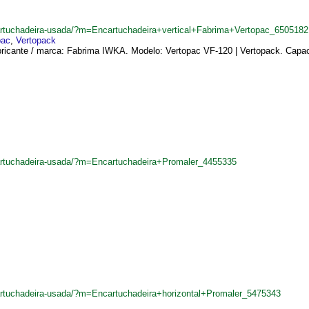
cartuchadeira-usada/?m=Encartuchadeira+vertical+Fabrima+Vertopac_6505182
pac
,
Vertopack
bricante / marca: Fabrima IWKA. Modelo: Vertopac VF-120 | Vertopack. Capac
cartuchadeira-usada/?m=Encartuchadeira+Promaler_4455335
artuchadeira-usada/?m=Encartuchadeira+horizontal+Promaler_5475343