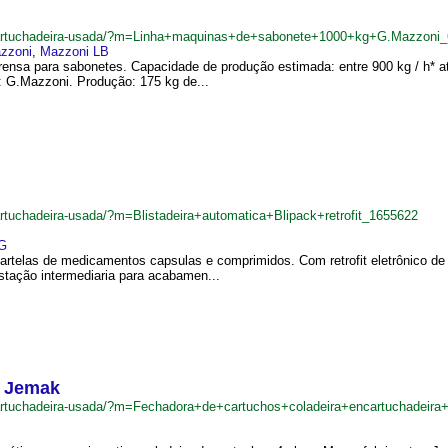
ncartuchadeira-usada/?m=Linha+maquinas+de+sabonete+1000+kg+G.Mazzoni
zzoni
,
Mazzoni LB
prensa para sabonetes. Capacidade de produção estimada: entre 900 kg / h* a
: G.Mazzoni. Produção: 175 kg de...
artuchadeira-usada/?m=Blistadeira+automatica+Blipack+retrofit_1655622
G
cartelas de medicamentos capsulas e comprimidos. Com retrofit eletrônico 
stação intermediaria para acabamen...
a Jemak
cartuchadeira-usada/?m=Fechadora+de+cartuchos+coladeira+encartuchadeir