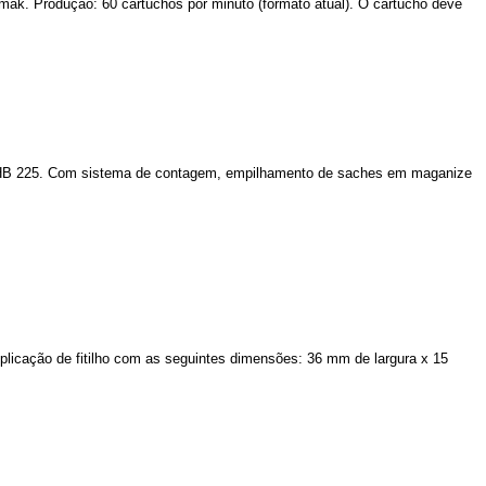
emak. Produção: 60 cartuchos por minuto (formato atual). O cartucho deve
o: PHB 225. Com sistema de contagem, empilhamento de saches em maganize
Aplicação de fitilho com as seguintes dimensões: 36 mm de largura x 15