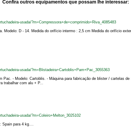
Confira outros equipamentos que possam lhe interessar:
ncartuchadeira-usada/?m=Compressora+de+comprimido+Riva_4085483
. Modelo: D - 14. Medida do orifício intermo : 2,5 cm Medida do orifício exte
cartuchadeira-usada/?m=Blistadeira+Cartoblis+Pam+Pac_3055363
 Pac. - Modelo: Cartoblis. - Máquina para fabricação de blister / cartelas de
 trabalhar com alu + P...
artuchadeira-usada/?m=Coleiro+Melton_3025102
 Spain para 4 kg....