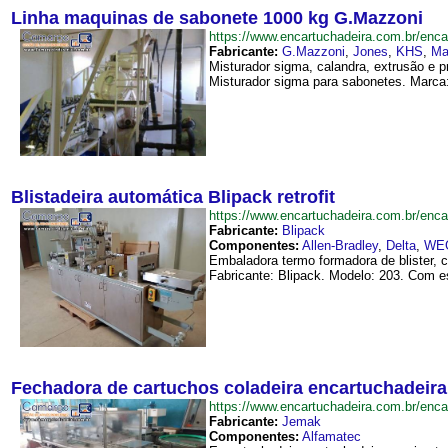
Linha maquinas de sabonete 1000 kg G.Mazzoni
https://www.encartuchadeira.com.br/e
Fabricante:
G.Mazzoni
,
Jones
,
KHS
,
Ma
Misturador sigma, calandra, extrusão e 
Misturador sigma para sabonetes. Marca
Blistadeira automática Blipack retrofit
https://www.encartuchadeira.com.br/enc
Fabricante:
Blipack
Componentes:
Allen-Bradley
,
Delta
,
WE
Embaladora termo formadora de blister, 
Fabricante: Blipack. Modelo: 203. Com e
Fechadora de cartuchos coladeira encartuchadeir
https://www.encartuchadeira.com.br/en
Fabricante:
Jemak
Componentes:
Alfamatec