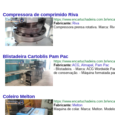
Compressora de comprimido Riva
https://www.encartuchadeira.com.br/e
Fabricante:
Riva
Compressora prensa rotativa. Marca: Riva
Blistadeira Cartoblis Pam Pac
https://www.encartuchadeira.com.br/en
Fabricante:
ACG
,
Almapal
,
Pam Pac
- Blistadeira. - Marca: ACG Wordwide Pam
de conservação. - Máquina formatada para
Coleiro Melton
https://www.encartuchadeira.com.br/enc
Fabricante:
Melton
Maquina de colar. Marca: Melton. Modelo: