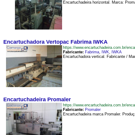
Encartuchadeira horizontal. Marca: Proma
Encartuchadora Vertopac Fabrima IWKA
https://www.encartuchadeira.com.br/e
Fabricante:
Fabrima
,
IWK
,
IWKA
Encartuchadora vertical. Fabricante / Ma
Encartuchadeira Promaler
https://www.encartuchadeira.com.br/en
Fabricante:
Promaler
Encartuchadeira marca Promaler. Produçã