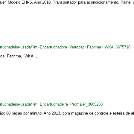
ler. Modelo EHI-S. Ano 2010. Transportador para acondicionamento. Painel Vie
ncartuchadeira-usada/?m=Encartuchadora+Vertopac+Fabrima+IWKA_6675710
rca: Fabrima, IWKA....
cartuchadeira-usada/?m=Encartuchadeira+Promaler_3605250
o: 80 peças por minuto. Ano 2013, com magazine de controle e esteira de al