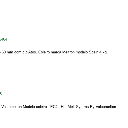
5464
o 60 mm com clp Atos. Coleiro marca Meltron modelo Spain 4 kg.
8
a Valcomelton Modelo coleiro : EC4 - Hot Melt Systms By Valcomelton