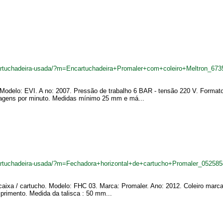
cartuchadeira-usada/?m=Encartuchadeira+Promaler+com+coleiro+Meltron_673
Modelo: EVI. A no: 2007. Pressão de trabalho 6 BAR - tensão 220 V. Format
agens por minuto. Medidas mínimo 25 mm e má...
cartuchadeira-usada/?m=Fechadora+horizontal+de+cartucho+Promaler_052585
caixa / cartucho. Modelo: FHC 03. Marca: Promaler. Ano: 2012. Coleiro marc
primento. Medida da talisca : 50 mm...