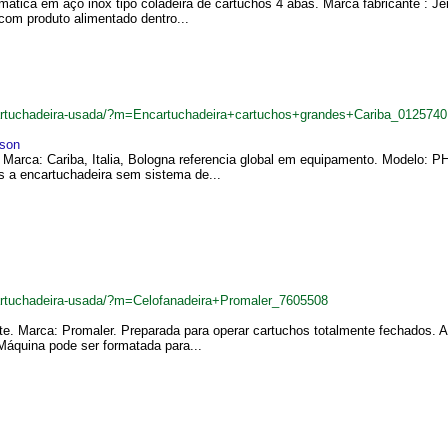
mática em aço inox tipo coladeira de cartuchos 4 abas. Marca fabricante : J
com produto alimentado dentro...
cartuchadeira-usada/?m=Encartuchadeira+cartuchos+grandes+Cariba_0125740
son
. Marca: Cariba, Italia, Bologna referencia global em equipamento. Model
s a encartuchadeira sem sistema de...
cartuchadeira-usada/?m=Celofanadeira+Promaler_7605508
nte. Marca: Promaler. Preparada para operar cartuchos totalmente fechados. 
áquina pode ser formatada para...