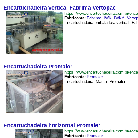
Encartuchadeira vertical Fabrima Vertopac
https://www.encartuchadeira.com.br/en
Fabricante:
Fabrima
,
IWK
,
IWKA
,
Verto
Encartuchadeira embaladora vertical. Fa
Encartuchadeira Promaler
https://www.encartuchadeira.com.br/en
Fabricante:
Promaler
Encartuchadeira. Marca: Promaler....
Encartuchadeira horizontal Promaler
https://www.encartuchadeira.com.br/enc
Fabricante:
Promaler