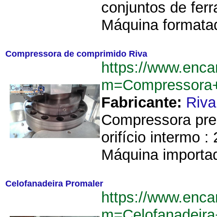
conjuntos de fer
Máquina formatad
Compressora de comprimido Riva
https://www.enca
m=Compressora+
Fabricante:
Riva
Compressora pren
orifício intermo 
Máquina importad
Celofanadeira Promaler
https://www.enca
m=Celofanadeir