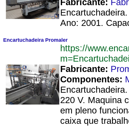
Fabricante:
Fab
Encartuchadeira.
Ano: 2001. Capac
Encartuchadeira Promaler
https://www.enca
m=Encartuchade
Fabricante:
Prom
Componentes:
Encartuchadeira.
220 V. Maquina co
em pleno funcion
caixa que trabal