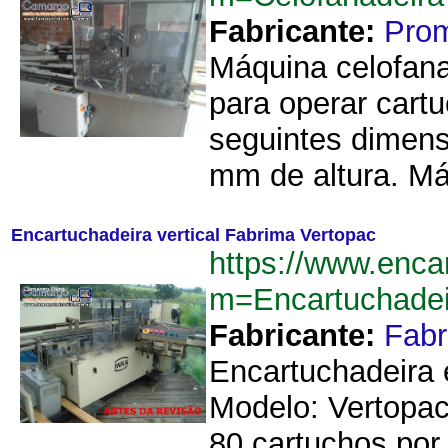
Fabricante:
Prom
Máquina celofana
para operar cartu
seguintes dimens
mm de altura. Má
Encartuchadeira vertical Fabrima Vertopac
https://www.enca
m=Encartuchadei
Fabricante:
Fab
Encartuchadeira 
Modelo: Vertopac
80 cartuchos por 