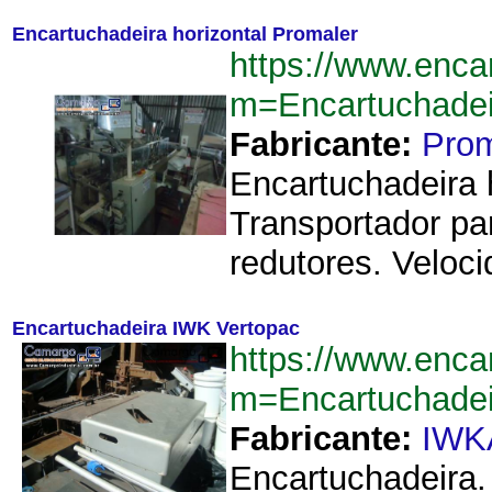
Encartuchadeira horizontal Promaler
https://www.enca
m=Encartuchadei
Fabricante:
Prom
Encartuchadeira 
Transportador par
redutores. Veloci
Encartuchadeira IWK Vertopac
https://www.enca
m=Encartuchade
Fabricante:
IWK
Encartuchadeira.