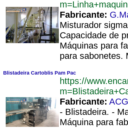
m=Linha+maquin
Fabricante:
G.M
Misturador sigma
Capacidade de pro
Máquinas para fa
para sabonetes. 
Blistadeira Cartoblis Pam Pac
https://www.enca
m=Blistadeira+C
Fabricante:
AC
- Blistadeira. - 
Máquina para fabr