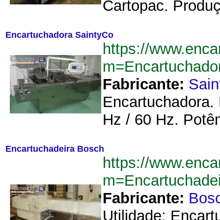
Cartopac. Produç
Encartuchadora SaintyCo
https://www.enca
m=Encartuchado
Fabricante:
Sain
Encartuchadora. 
Hz / 60 Hz. Potên
Encartuchadeira Bosch
https://www.enca
m=Encartuchade
Fabricante:
Bos
Utilidade: Encar