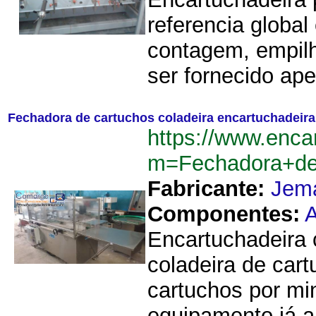
referencia glob
contagem, empil
ser fornecido ap
Fechadora de cartuchos coladeira encartuchadeir
https://www.enca
m=Fechadora+de
Fabricante:
Jem
Componentes:
A
Encartuchadeira 
coladeira de car
cartuchos por mi
equipamento já a