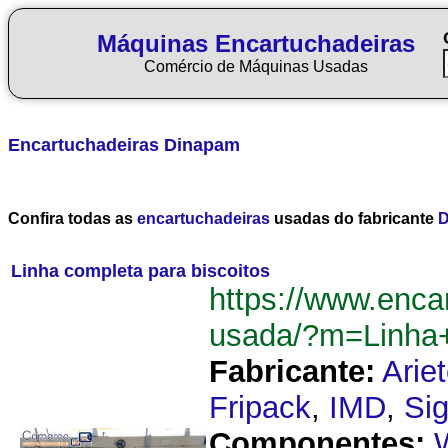
Máquinas Encartuchadeiras
Comércio de Máquinas Usadas
Encartuchadeiras
Dinapam
Confira todas as
encartuchadeiras
usadas do fabricante
D
Linha completa para biscoitos
https://www.enca
usada/?m=Linha+
Fabricante:
Arie
Fripack
,
IMD
,
Si
Componentes: