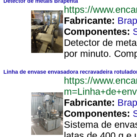
Detector de metais Brapenta
https://www.enc
Fabricante:
Brap
Componentes:
Detector de meta
por minuto. Comp
Linha de envase envasadora recravadeira rotulado
https://www.enca
m=Linha+de+enva
Fabricante:
Brap
Componentes:
Sistema de envas
latas de 400 g e