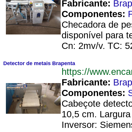
Fabricante:
Brap
Componentes:
Checadora de pe
disponível para 
Cn: 2mv/v. TC: 5
Detector de metais Brapenta
https://www.enc
Fabricante:
Brap
Componentes:
Cabeçote detector
10,5 cm. Largura
Inversor: Siemens