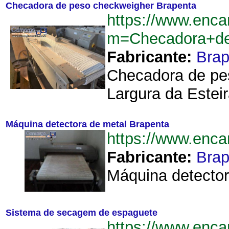
Checadora de peso checkweigher Brapenta
https://www.enca
m=Checadora+de
Fabricante:
Brap
Checadora de pes
Largura da Esteir
Máquina detectora de metal Brapenta
https://www.enc
Fabricante:
Brap
Máquina detector
Sistema de secagem de espaguete
https://www.enc