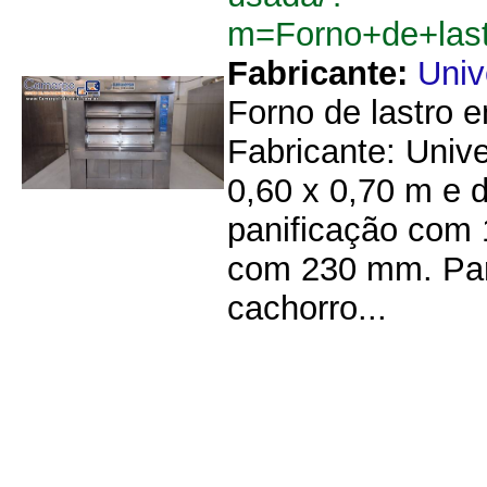
m=Forno+de+las
Fabricante:
Univ
Forno de lastro 
Fabricante: Univ
0,60 x 0,70 m e 
panificação com 
com 230 mm. Par
cachorro...