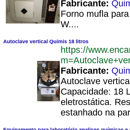
Fabricante:
Qui
Forno mufla para
W....
Autoclave vertical Quimis 18 litros
https://www.enca
m=Autoclave+ver
Fabricante:
Qui
Autoclave vertic
Capacidade: 18 L
eletrostática. R
estanhado na part
Equipamento para laboratório analises químicas e