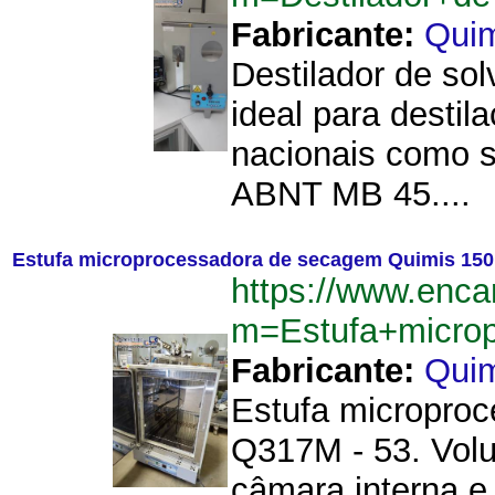
Fabricante:
Qui
Destilador de so
ideal para desti
nacionais como 
ABNT MB 45....
Estufa microprocessadora de secagem Quimis 150 
https://www.enca
m=Estufa+micro
Fabricante:
Qui
Estufa microproc
Q317M - 53. Volu
câmara interna e