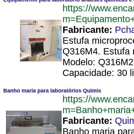
https://www.enca
m=Equipamento+p
Fabricante:
Pch
Estufa microproc
Q316M4. Estufa m
Modelo: Q316M2. 
Capacidade: 30 li
Banho maria para laboratórios Quimis
https://www.enca
m=Banho+maria+
Fabricante:
Qui
Banho maria para