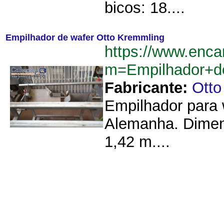
bicos: 18....
Empilhador de wafer Otto Kremmling
https://www.enca
m=Empilhador+d
Fabricante:
Otto
Empilhador para 
Alemanha. Dimens
1,42 m....