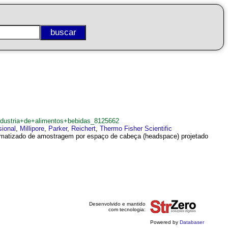
ndustria+de+alimentos+bebidas_8125662
sional
,
Millipore
,
Parker
,
Reichert
,
Thermo Fisher Scientific
omatizado de amostragem por espaço de cabeça (headspace) projetado
Desenvolvido e mantido
com tecnologia:
Powered by
Databaser