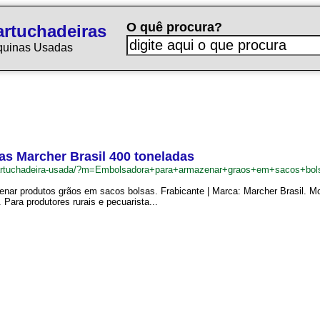
O quê procura?
rtuchadeiras
quinas Usadas
s Marcher Brasil 400 toneladas
ncartuchadeira-usada/?m=Embolsadora+para+armazenar+graos+em+sacos+bo
ar produtos grãos em sacos bolsas. Frabicante | Marca: Marcher Brasil. Mo
Para produtores rurais e pecuarista...