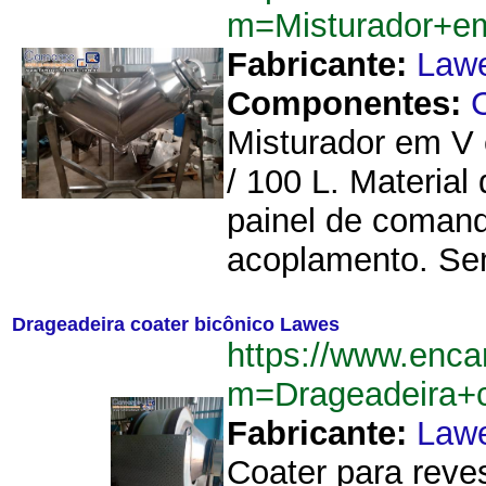
m=Misturador+
Fabricante:
Law
Componentes:
Misturador em V 
/ 100 L. Material
painel de comand
acoplamento. Se
Drageadeira coater bicônico Lawes
https://www.enca
m=Drageadeira+
Fabricante:
Law
Coater para reve