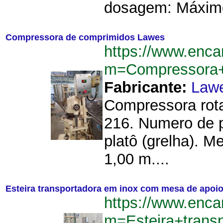
dosagem: Máximo
Compressora de comprimidos Lawes
https://www.enca
m=Compressora
Fabricante:
Law
Compressora rota
216. Numero de p
platô (grelha). M
1,00 m....
Esteira transportadora em inox com mesa de apoi
https://www.enca
m=Esteira+tran