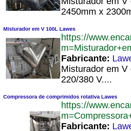
Misturador em V 
2450mm x 2300mm
Misturador em V 100L Lawes
https://www.enca
m=Misturador+
Fabricante:
Law
Misturador em V 
220/380 V....
Compressora de comprimidos rotativa Lawes
https://www.enca
m=Compressora+
Fabricante:
Law