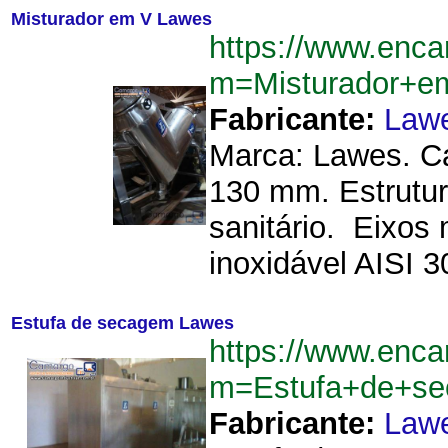
Misturador em V Lawes
https://www.enca
m=Misturador+
Fabricante:
Law
Marca: Lawes. C
130 mm. Estrutur
sanitário. Eixos
inoxidável AISI 30
Estufa de secagem Lawes
https://www.enca
m=Estufa+de+s
Fabricante:
Law