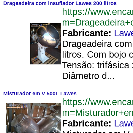
Drageadeira com insuflador Lawes 200 litros
https://www.enca
m=Drageadeira+c
Fabricante:
Law
Drageadeira com 
litros. Com bojo
Tensão: trifásic
Diâmetro d...
Misturador em V 500L Lawes
https://www.enca
m=Misturador+
Fabricante:
Law