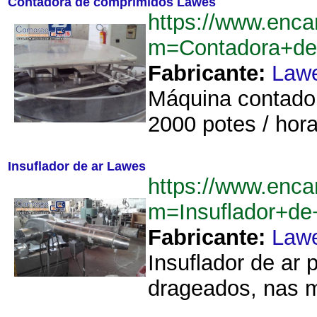
Contadora de comprimidos Lawes
https://www.enca
m=Contadora+de
Fabricante:
Law
Máquina contado
2000 potes / hora.
Insuflador de ar Lawes
https://www.enca
m=Insuflador+d
Fabricante:
Law
Insuflador de ar
drageados, nas m