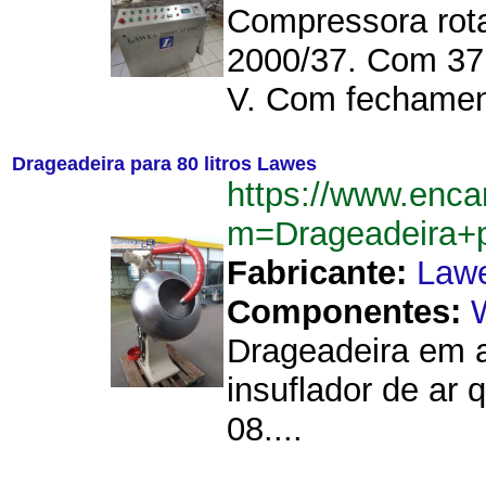
Compressora rota
2000/37. Com 3
V. Com fechament
Drageadeira para 80 litros Lawes
https://www.enca
m=Drageadeira+
Fabricante:
Law
Componentes:
Drageadeira em a
insuflador de ar
08....