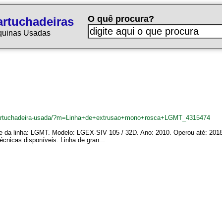
O quê procura?
rtuchadeiras
quinas Usadas
ncartuchadeira-usada/?m=Linha+de+extrusao+mono+rosca+LGMT_4315474
e da linha: LGMT. Modelo: LGEX-SIV 105 / 32D. Ano: 2010. Operou até: 2018.
cnicas disponíveis. Linha de gran...