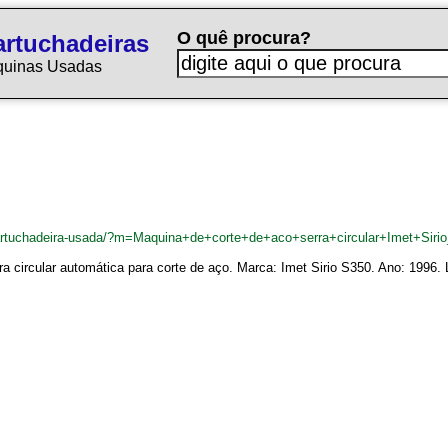
O quê procura?
rtuchadeiras
quinas Usadas
cartuchadeira-usada/?m=Maquina+de+corte+de+aco+serra+circular+Imet+Siri
a circular automática para corte de aço. Marca: Imet Sirio S350. Ano: 1996. Li