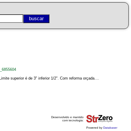
o_6855604
mite superior é de 3" inferior 1/2". Com reforma orçada....
Desenvolvido e mantido
com tecnologia:
Powered by
Databaser