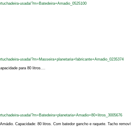
cartuchadeira-usada/?m=Batedeira+Amadio_0525100
cartuchadeira-usada/?m=Masseira+planetaria+fabricante+Amadio_0235374
acidade para 80 litros....
artuchadeira-usada/?m=Batedeira+planetaria+Amadio+80+litros_3005676
: Amádio. Capacidade: 80 litros. Com batedor gancho e raquete. Tacho removív