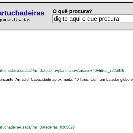
O quê procura?
rtuchadeiras
quinas Usadas
artuchadeira-usada/?m=Batedeira+planetaria+Amadio+40+litros_7225816
abricante: Amádio. Capacidade aproximada: 40 litros. Com um batedor globo e
artuchadeira-usada/?m=Batedeiras_8305620