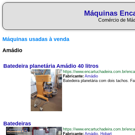
Máquinas Enca
Comércio de Má
Máquinas usadas à venda
Amádio
Batedeira planetária Amádio 40 litros
https://www.encartuchadeira.com.br/enc
Fabricante:
Amádio
Batedeira planetária com dois tachos. F
Batedeiras
https://www.encartuchadeira.com.br/enc
Fabricante:
Amádio
,
Hobart