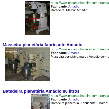
https://www.encartuchadeira.com.br/en
Fabricante:
Amádio
Batedeira. Marca: Amadio....
Masseira planetária fabricante Amadio
https://www.encartuchadeira.com.br/en
Fabricante:
Amádio
Masseira planetária marca Amadio com cap
Batedeira planetária Amádio 80 litros
https://www.encartuchadeira.com.br/enc
Fabricante:
Amádio
Batedeira planetária. Fabricante / Marca