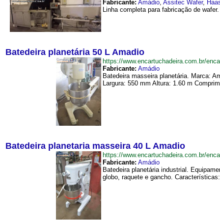
Fabricante:
Amádio
,
Assitec Wafer
,
Haa
Linha completa para fabricação de wafer
Batedeira planetária 50 L Amadio
https://www.encartuchadeira.com.br/en
Fabricante:
Amádio
Batedeira masseira planetária. Marca: 
Largura: 550 mm Altura: 1.60 m Comprim
Batedeira planetaria masseira 40 L Amadio
https://www.encartuchadeira.com.br/en
Fabricante:
Amádio
Batedeira planetária industrial. Equipa
globo, raquete e gancho. Características: