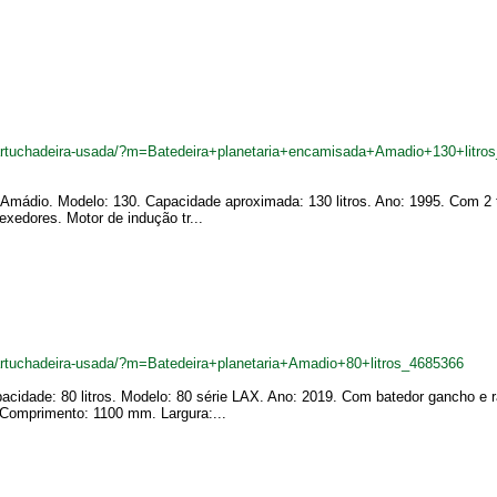
cartuchadeira-usada/?m=Batedeira+planetaria+encamisada+Amadio+130+litro
a: Amádio. Modelo: 130. Capacidade aproximada: 130 litros. Ano: 1995. Com 2
xedores. Motor de indução tr...
artuchadeira-usada/?m=Batedeira+planetaria+Amadio+80+litros_4685366
acidade: 80 litros. Modelo: 80 série LAX. Ano: 2019. Com batedor gancho e r
Comprimento: 1100 mm. Largura:...