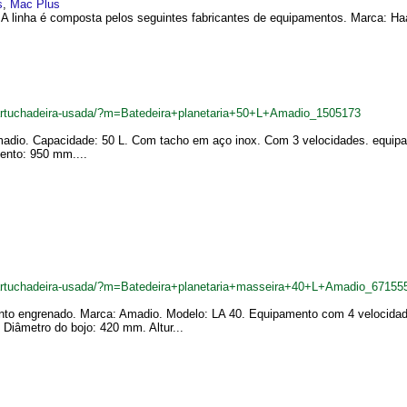
s
,
Mac Plus
. A linha é composta pelos seguintes fabricantes de equipamentos. Marca: Ha
cartuchadeira-usada/?m=Batedeira+planetaria+50+L+Amadio_1505173
Amadio. Capacidade: 50 L. Com tacho em aço inox. Com 3 velocidades. equi
ento: 950 mm....
cartuchadeira-usada/?m=Batedeira+planetaria+masseira+40+L+Amadio_67155
mento engrenado. Marca: Amadio. Modelo: LA 40. Equipamento com 4 velocida
 Diâmetro do bojo: 420 mm. Altur...