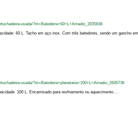
cartuchadeira-usada/?m=Batedeira+60+L+Amadio_2035836
pacidade: 60 L. Tacho em aço inox. Com três batedores, sendo um gancho em a
cartuchadeira-usada/?m=Batedeira+planetaria+100+L+Amadio_2605736
pacidade: 100 L. Encamisado para resfriamento ou aquecimento....