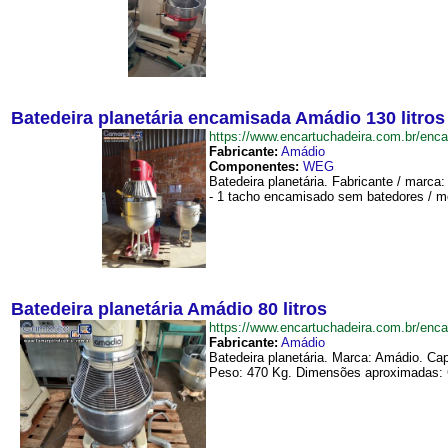
Batedeira planetária encamisada Amádio 130 litros
https://www.encartuchadeira.com.br/en
Fabricante:
Amádio
Componentes:
WEG
Batedeira planetária. Fabricante / marc
- 1 tacho encamisado sem batedores / me
Batedeira planetária Amádio 80 litros
https://www.encartuchadeira.com.br/enc
Fabricante:
Amádio
Batedeira planetária. Marca: Amádio. Cap
Peso: 470 Kg. Dimensões aproximadas: 