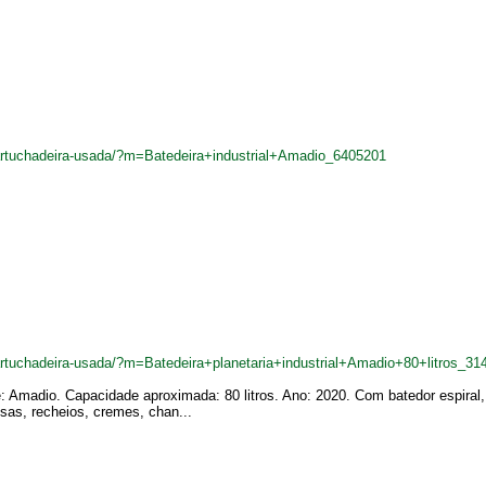
artuchadeira-usada/?m=Batedeira+industrial+Amadio_6405201
artuchadeira-usada/?m=Batedeira+planetaria+industrial+Amadio+80+litros_31
te: Amadio. Capacidade aproximada: 80 litros. Ano: 2020. Com batedor espiral, 
sas, recheios, cremes, chan...