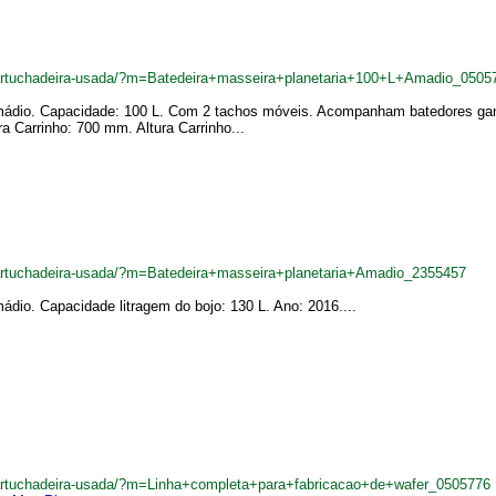
cartuchadeira-usada/?m=Batedeira+masseira+planetaria+100+L+Amadio_0505
Amádio. Capacidade: 100 L. Com 2 tachos móveis. Acompanham batedores gan
a Carrinho: 700 mm. Altura Carrinho...
cartuchadeira-usada/?m=Batedeira+masseira+planetaria+Amadio_2355457
ádio. Capacidade litragem do bojo: 130 L. Ano: 2016....
cartuchadeira-usada/?m=Linha+completa+para+fabricacao+de+wafer_0505776