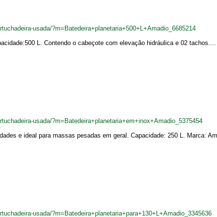
cartuchadeira-usada/?m=Batedeira+planetaria+500+L+Amadio_6685214
pacidade:500 L. Contendo o cabeçote com elevação hidráulica e 02 tachos....
cartuchadeira-usada/?m=Batedeira+planetaria+em+inox+Amadio_5375454
locidades e ideal para massas pesadas em geral. Capacidade: 250 L. Marca: A
cartuchadeira-usada/?m=Batedeira+planetaria+para+130+L+Amadio_3345636