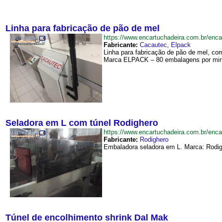
Linha para fabricação de pão de mel
https://www.encartuchadeira.com.br/en
Fabricante:
Cacautec
,
Elpack
Linha para fabricação de pão de mel, co
Marca ELPACK – 80 embalagens por minu
Seladora em L com túnel Rodighero
https://www.encartuchadeira.com.br/e
Fabricante:
Rodighero
Embaladora seladora em L. Marca: Rodig
Túnel de encolhimento shrink Dal Mak