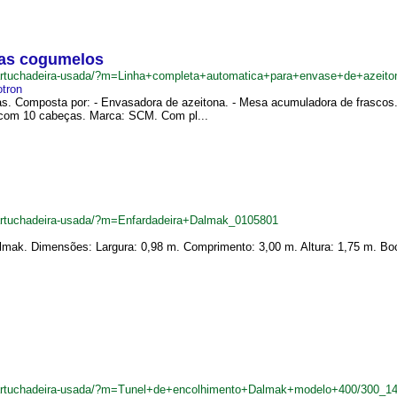
nas cogumelos
ncartuchadeira-usada/?m=Linha+completa+automatica+para+envase+de+azei
tron
s. Composta por: - Envasadora de azeitona. - Mesa acumuladora de frascos. 
e com 10 cabeças. Marca: SCM. Com pl...
cartuchadeira-usada/?m=Enfardadeira+Dalmak_0105801
lmak. Dimensões: Largura: 0,98 m. Comprimento: 3,00 m. Altura: 1,75 m. Boca
ncartuchadeira-usada/?m=Tunel+de+encolhimento+Dalmak+modelo+400/300_1