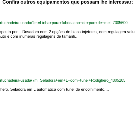
Confira outros equipamentos que possam lhe interessar:
cartuchadeira-usada/?m=Linha+para+fabricacao+de+pao+de+mel_7005600
mposta por: - Dosadora com 2 opções de bicos injetores, com regulagem vol
to e com inúmeras regulagens de tamanh...
ncartuchadeira-usada/?m=Seladora+em+L+com+tunel+Rodighero_4805285
hero. Seladora em L automática com túnel de encolhimento....