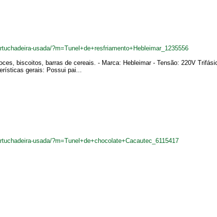
cartuchadeira-usada/?m=Tunel+de+resfriamento+Hebleimar_1235556
oces, biscoitos, barras de cereais. - Marca: Hebleimar - Tensão: 220V Trifá
ísticas gerais: Possui pai...
cartuchadeira-usada/?m=Tunel+de+chocolate+Cacautec_6115417