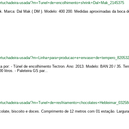
cartuchadeira-usada/?m=Tunel+de+encolhimento+shrink+Dal+Mak_2145375
k. Marca: Dal Mak ( DM ). Modelo: 400 200. Medidas aproximadas da boca do 
ncartuchadeira-usada/?m=Linha+para+producao+e+envase+de+tempero_82053
 por: - Túnel de encolhimento Tectron. Ano: 2013. Modelo: BAN 20 / 35. Ten
 litros. - Paleteira GS par...
cartuchadeira-usada/?m=Tunel+de+resfriamento+chocolates+Hebleimar_03258
hocolate, biscoito e doces. Comprimento de 12 metros com 01 estação. Largur