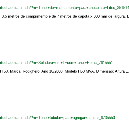
cartuchadeira-usada/?m=Tunel+de+resfriamento+para+chocolate+Liteq_35151
m 8,5 metros de comprimento e de 7 metros de capota x 300 mm de largura. D
ncartuchadeira-usada/?m=Seladora+em+L+com+tunel+Rotac_7615551
 H 50. Marca: Rodighero. Ano 10/2008. Modelo H50 MVA. Dimensão: Altura 1.
cartuchadeira-usada/?m=Tunel+tubular+para+agregar+acucar_6735553