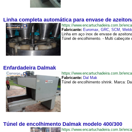
Linha completa automática para envase de azeito
https://www.encartuchadeira.com.br/e
Fabricante:
Euromax
,
GRC
,
SCM
,
Weldo
Linha em aço inox de envase de azeitona
Túnel de encolhimento. - Multi cabeçot
Enfardadeira Dalmak
https://www.encartuchadeira.com.br/en
Fabricante:
Dal Mak
Túnel de encolhimento shrink. Marca: Da
Túnel de encolhimento Dalmak modelo 400/300
https://www.encartuchadeira.com.br/e