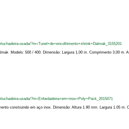
cartuchadeira-usada/?m=Tunel+de+encolhimento+shrink+Dalmak_3155201
almak. Modelo: 500 / 400. Dimensão: Largura 1,00 m. Comprimento 3,00 m. 
cartuchadeira-usada/?m=Enfardadeira+em+inox+Poly+Pack_2015071
ento construindo em aço inox. Dimensão: Altura 1.90 mm. Largura 1.05 m. C