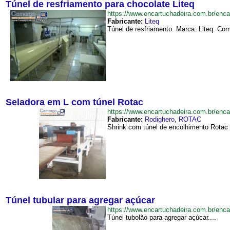
Túnel de resfriamento para chocolate Liteq
https://www.encartuchadeira.com.br/en
Fabricante:
Liteq
Túnel de resfriamento. Marca: Liteq. Co
Seladora em L com túnel Rotac
https://www.encartuchadeira.com.br/e
Fabricante:
Rodighero
,
ROTAC
Shrink com túnel de encolhimento Rotac
Túnel tubular para agregar açúcar
https://www.encartuchadeira.com.br/en
Túnel tubolão para agregar açúcar....