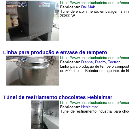
https://www.encartuchadeira.com.br/en
Fabricante:
Dal Mak
Túnel de encolhimento, embalagem shrin
20800 W....
Linha para produção e envase de tempero
https://www.encartuchadeira.com.br/e
Fabricante:
Dianna
,
Diedro
,
Tectron
Linha para produção de tempero composta
de 500 litros. - Batedor em aço inox de 500
Túnel de resfriamento chocolates Hebleimar
https://www.encartuchadeira.com.br/en
Fabricante:
Hebleimar
Túnel de resfriamento industrial para c