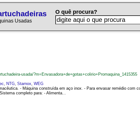
O quê procura?
rtuchadeiras
quinas Usadas
cartuchadeira-usada/?m=Envasadora+de+gotas+colirio+Promaquina_1415355
ec
,
NTG
,
Starnox
,
WEG
rmacêutica. - Máquina construída em aço inox. - Para envasar remédio com 
 Sistema completo para: - Alimenta...