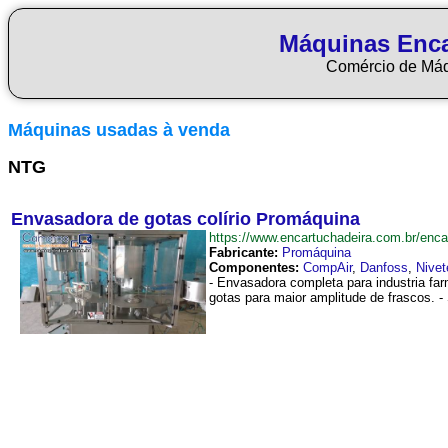
Máquinas Enca
Comércio de Má
Máquinas usadas à venda
NTG
Envasadora de gotas colírio Promáquina
https://www.encartuchadeira.com.br/en
Fabricante:
Promáquina
Componentes:
CompAir
,
Danfoss
,
Nivet
- Envasadora completa para industria fa
gotas para maior amplitude de frascos. -