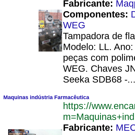
Fabricante:
Maq
Componentes:
WEG
Tampadora de fl
Modelo: LL. Ano:
peças com polime
WEG. Chaves JNG
Seeka SDB68 -..
Maquinas indústria Farmacêutica
https://www.enca
m=Maquinas+ind
Fabricante:
ME