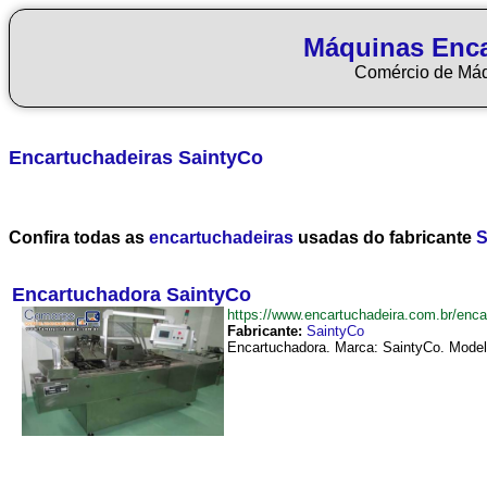
Máquinas Enca
Comércio de Má
Encartuchadeiras
SaintyCo
Confira todas as
encartuchadeiras
usadas do fabricante
S
Encartuchadora SaintyCo
https://www.encartuchadeira.com.br/en
Fabricante:
SaintyCo
Encartuchadora. Marca: SaintyCo. Modelo