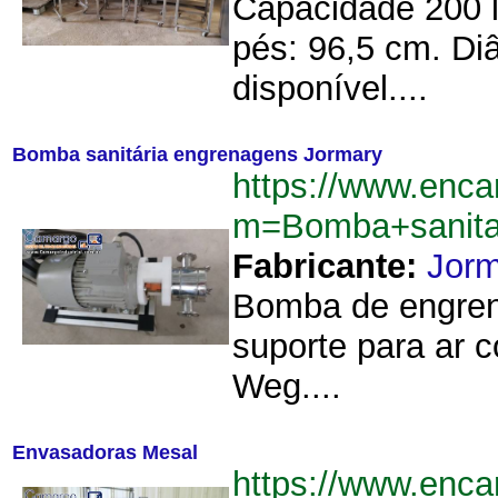
Capacidade 200 l
pés: 96,5 cm. Di
disponível....
Bomba sanitária engrenagens Jormary
https://www.enca
m=Bomba+sanita
Fabricante:
Jorm
Bomba de engren
suporte para ar
Weg....
Envasadoras Mesal
https://www.enca