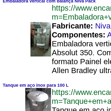
Embaladora vertical com balança Niva Pack
https://www.enca
m=Embaladora+v
Fabricante:
Niva
Componentes:
A
Embaladora verti
Absolut 350. Co
formato Painel el
Allen Bradley ultr
Tanque em aço inox para 100 L
https://www.enca
m=Tanque+em+a
Tanque em aço in