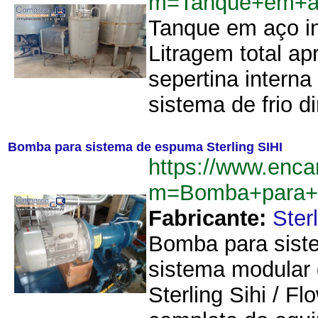
m=Tanque+em+ac
Tanque em aço in
Litragem total a
sepertina interna
sistema de frio d
Bomba para sistema de espuma Sterling SIHI
https://www.enca
m=Bomba+para+s
Fabricante:
Sterl
Bomba para siste
sistema modular 
Sterling Sihi / F