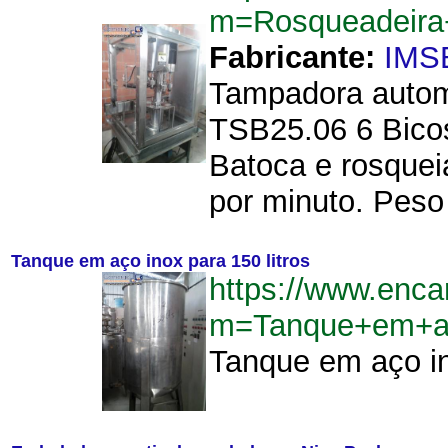
m=Rosqueadeir
Fabricante:
IMS
Tampadora automá
TSB25.06 6 Bico
Batoca e rosquei
por minuto. Peso
Tanque em aço inox para 150 litros
https://www.enca
m=Tanque+em+ac
Tanque em aço in