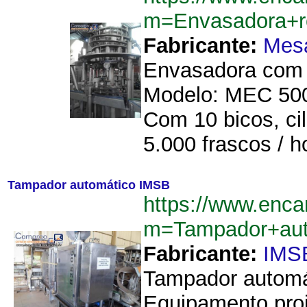
m=Envasadora+ro
Fabricante:
Mes
Envasadora com 1
Modelo: MEC 500
Com 10 bicos, cil
5.000 frascos / h
Tampador automático IMSB
https://www.enca
m=Tampador+au
Fabricante:
IMS
Tampador automá
Equipamento proj