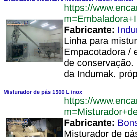
https://www.enca
m=Embaladora+I
Fabricante:
Ind
Linha para mistu
Empacotadora / 
de conservação.
da Indumak, própr
Misturador de pás 1500 L inox
https://www.enca
m=Misturador+d
Fabricante:
Bon
Misturador de pá