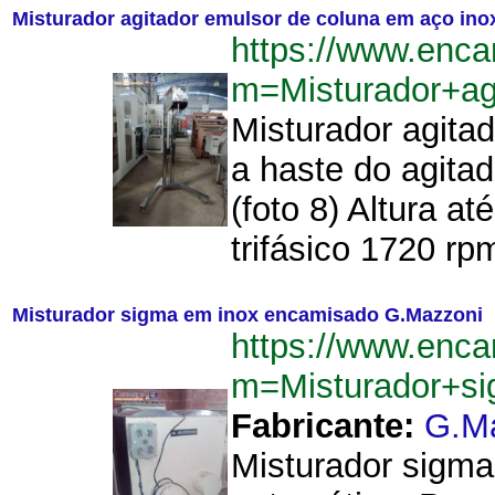
Misturador agitador emulsor de coluna em aço ino
https://www.enca
m=Misturador+a
Misturador agita
a haste do agita
(foto 8) Altura a
trifásico 1720 rp
Misturador sigma em inox encamisado G.Mazzoni
https://www.enca
m=Misturador+s
Fabricante:
G.M
Misturador sigm