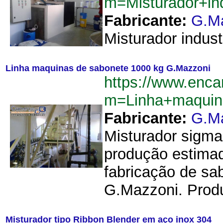
m=Misturador+in
Fabricante:
G.M
Misturador indust
Linha maquinas de sabonete 1000 kg G.Mazzoni
https://www.enca
m=Linha+maquin
Fabricante:
G.M
Misturador sigma
produção estimada
fabricação de sa
G.Mazzoni. Produ
Misturador tipo Ribbon Blender em aço inox 304