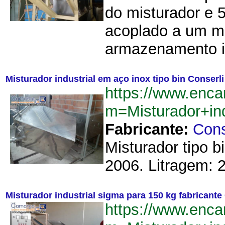
do misturador e 5
acoplado a um mez
armazenamento i
Misturador industrial em aço inox tipo bin Conserli
https://www.enca
m=Misturador+in
Fabricante:
Cons
Misturador tipo 
2006. Litragem: 2
Misturador industrial sigma para 150 kg fabricant
https://www.enca