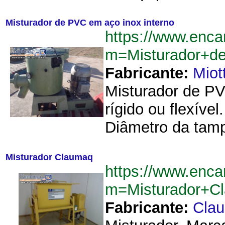
Misturador de PVC em aço inox interno
https://www.enca
m=Misturador+d
Fabricante:
Miot
Misturador de PV
rígido ou flexíve
Diâmetro da tamp
Misturador Claumaq
https://www.enca
m=Misturador+C
Fabricante:
Cla