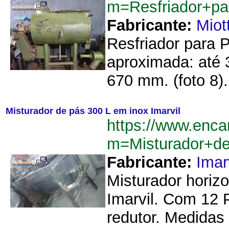
m=Resfriador+p
Fabricante:
Miot
Resfriador para 
aproximada: até 3
670 mm. (foto 8).
Misturador de pás 300 L em inox Imarvil
https://www.enca
m=Misturador+d
Fabricante:
Imar
Misturador horizo
Imarvil. Com 12
redutor. Medidas