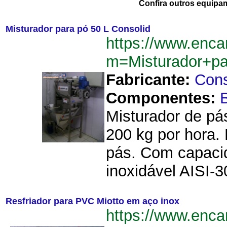
Confira outros equipa
Misturador para pó 50 L Consolid
https://www.enca
m=Misturador+p
Fabricante:
Cons
Componentes:
B
Misturador de pá
200 kg por hora. 
pás. Com capacid
inoxidável AISI-30
Resfriador para PVC Miotto em aço inox
https://www.enca