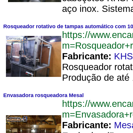
aço inox. Sistema
Rosqueador rotativo de tampas automático com 1
https://www.enca
m=Rosqueador+r
Fabricante:
KHS
Rosqueador rota
Produção de até 1
Envasadora rosqueadora Mesal
https://www.enca
m=Envasadora+r
Fabricante:
Mes