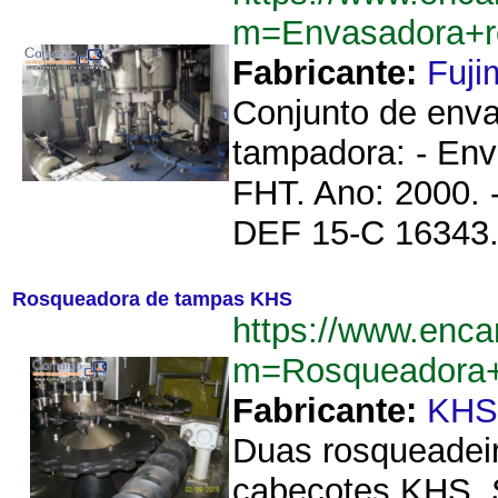
m=Envasadora+r
Fabricante:
Fuji
Conjunto de enva
tampadora: - Env
FHT. Ano: 2000. 
DEF 15-C 16343. 
Rosqueadora de tampas KHS
https://www.enca
m=Rosqueadora
Fabricante:
KH
Duas rosqueadei
cabeçotes KHS. 