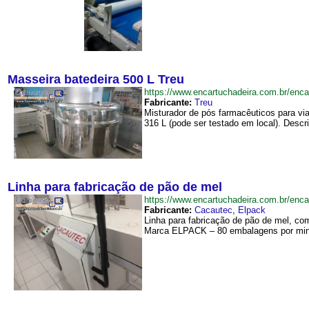
Masseira batedeira 500 L Treu
https://www.encartuchadeira.com.br/en
Fabricante:
Treu
Misturador de pós farmacêuticos para vi
316 L (pode ser testado em local). Descri
Linha para fabricação de pão de mel
https://www.encartuchadeira.com.br/en
Fabricante:
Cacautec
,
Elpack
Linha para fabricação de pão de mel, co
Marca ELPACK – 80 embalagens por minu