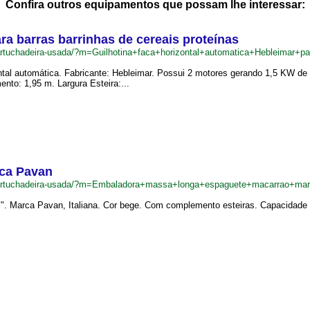
Confira outros equipamentos que possam lhe interessar:
ra barras barrinhas de cereais proteínas
artuchadeira-usada/?m=Guilhotina+faca+horizontal+automatica+Hebleimar+p
zontal automática. Fabricante: Hebleimar. Possui 2 motores gerando 1,5 KW
ento: 1,95 m. Largura Esteira:...
ca Pavan
ncartuchadeira-usada/?m=Embaladora+massa+longa+espaguete+macarrao+m
". Marca Pavan, Italiana. Cor bege. Com complemento esteiras. Capacidade