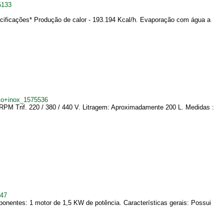
5133
ecificações* Produção de calor - 193.194 Kcal/h. Evaporação com água a
co+inox_1575536
 RPM Trif. 220 / 380 / 440 V. Litragem: Aproximadamente 200 L. Medidas :
247
ponentes: 1 motor de 1,5 KW de potência. Características gerais: Possui