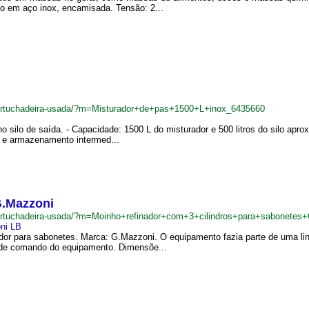
o em aço inox, encamisada. Tensão: 2...
cartuchadeira-usada/?m=Misturador+de+pas+1500+L+inox_6435660
o silo de saída. - Capacidade: 1500 L do misturador e 500 litros do silo ap
te e armazenamento intermed...
G.Mazzoni
cartuchadeira-usada/?m=Moinho+refinador+com+3+cilindros+para+sabonete
ni LB
nador para sabonetes. Marca: G.Mazzoni. O equipamento fazia parte de uma li
 de comando do equipamento. Dimensõe...