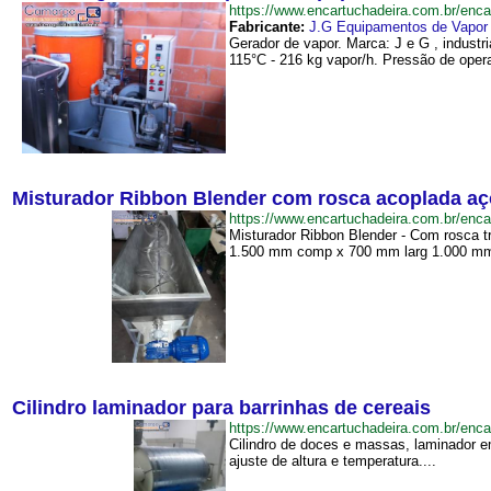
https://www.encartuchadeira.com.br/en
Fabricante:
J.G Equipamentos de Vapor
Gerador de vapor. Marca: J e G , indust
115°C - 216 kg vapor/h. Pressão de oper
Misturador Ribbon Blender com rosca acoplada aç
https://www.encartuchadeira.com.br/e
Misturador Ribbon Blender - Com rosca t
1.500 mm comp x 700 mm larg 1.000 mm 
Cilindro laminador para barrinhas de cereais
https://www.encartuchadeira.com.br/enc
Cilindro de doces e massas, laminador e
ajuste de altura e temperatura....