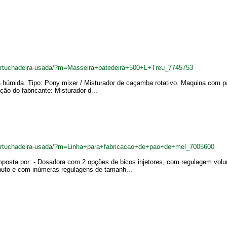
cartuchadeira-usada/?m=Masseira+batedeira+500+L+Treu_7745753
a húmida. Tipo: Pony mixer / Misturador de caçamba rotativo. Maquina com 
ção do fabricante: Misturador d...
cartuchadeira-usada/?m=Linha+para+fabricacao+de+pao+de+mel_7005600
mposta por: - Dosadora com 2 opções de bicos injetores, com regulagem vol
to e com inúmeras regulagens de tamanh...