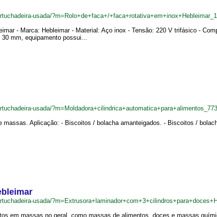
cartuchadeira-usada/?m=Rolo+de+faca+/+faca+rotativa+em+inox+Hebleimar_
leimar - Marca: Hebleimar - Material: Aço inox - Tensão: 220 V trifásico - Co
e 30 mm, equipamento possui...
artuchadeira-usada/?m=Moldadora+cilindrica+automatica+para+alimentos_77
 massas. Aplicação: - Biscoitos / bolacha amanteigados. - Biscoitos / bolacha
ebleimar
cartuchadeira-usada/?m=Extrusora+laminador+com+3+cilindros+para+doces+
rodutos em massas no geral, como massas de alimentos, doces e massas quím