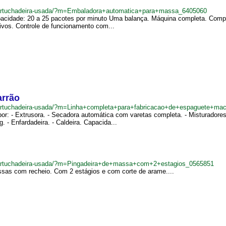
ncartuchadeira-usada/?m=Embaladora+automatica+para+massa_6405060
cidade: 20 a 25 pacotes por minuto Uma balança. Máquina completa. Computa
tivos. Controle de funcionamento com...
arrão
cartuchadeira-usada/?m=Linha+completa+para+fabricacao+de+espaguete+ma
: - Extrusora. - Secadora automática com varetas completa. - Misturadores. -
 - Enfardadeira. - Caldeira. Capacida...
ncartuchadeira-usada/?m=Pingadeira+de+massa+com+2+estagios_0565851
assas com recheio. Com 2 estágios e com corte de arame....