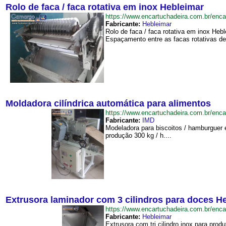
Rolo de faca / faca rotativa em inox Hebleimar
https://www.encartuchadeira.com.br/en
Fabricante:
Hebleimar
Rolo de faca / faca rotativa em inox Heb
Espaçamento entre as facas rotativas d
Moldadora cilíndrica automática para alimentos
https://www.encartuchadeira.com.br/enc
Fabricante:
IMD
Modeladora para biscoitos / hamburguer e
produção 300 kg / h....
Extrusora laminador com 3 cilindros para doces H
https://www.encartuchadeira.com.br/en
Fabricante:
Hebleimar
Extrusora com tri cilindro inox para p