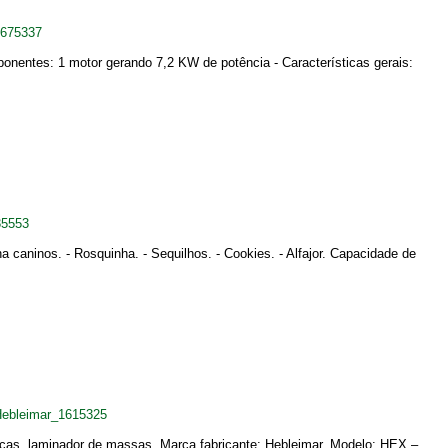
1675337
mponentes: 1 motor gerando 7,2 KW de potência - Características gerais:
35553
 caninos. - Rosquinha. - Sequilhos. - Cookies. - Alfajor. Capacidade de
Hebleimar_1615325
icas, laminador de massas. Marca fabricante: Hebleimar. Modelo: HEX –