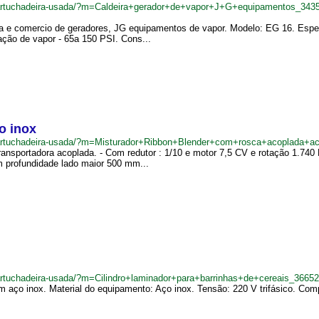
cartuchadeira-usada/?m=Caldeira+gerador+de+vapor+J+G+equipamentos_343
ria e comercio de geradores, JG equipamentos de vapor. Modelo: EG 16. Esp
ação de vapor - 65a 150 PSI. Cons...
o inox
ncartuchadeira-usada/?m=Misturador+Ribbon+Blender+com+rosca+acoplada+a
ransportadora acoplada. - Com redutor : 1/10 e motor 7,5 CV e rotação 1.740
profundidade lado maior 500 mm...
artuchadeira-usada/?m=Cilindro+laminador+para+barrinhas+de+cereais_3665
m aço inox. Material do equipamento: Aço inox. Tensão: 220 V trifásico. Com