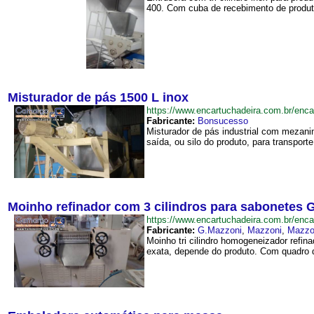
400. Com cuba de recebimento de produt
Misturador de pás 1500 L inox
https://www.encartuchadeira.com.br/en
Fabricante:
Bonsucesso
Misturador de pás industrial com mezanin
saída, ou silo do produto, para transpor
Moinho refinador com 3 cilindros para sabonetes 
https://www.encartuchadeira.com.br/en
Fabricante:
G.Mazzoni
,
Mazzoni
,
Mazzo
Moinho tri cilindro homogeneizador refi
exata, depende do produto. Com quadro